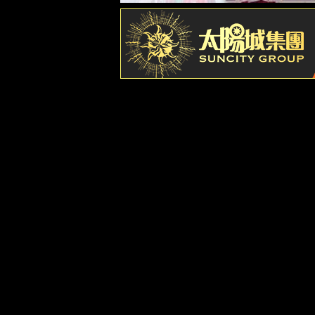
产品中心
关于金沙城js93线路检测中心
资源中心