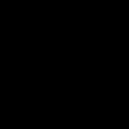
新闻中心
客户案例
联系我们
400-800-1982