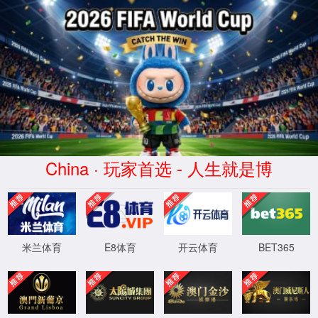
金沙城js93线路检测中心(股份)
有限公司官网-Macau
Bellwether