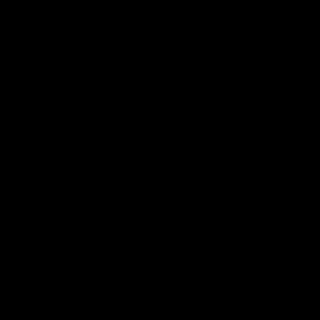
新闻中心
客户案例
联系我们
400-800-1982