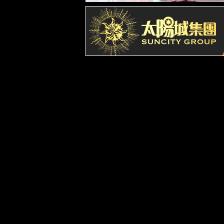
产品中心
关于金沙城js93线路检测中心
资源中心