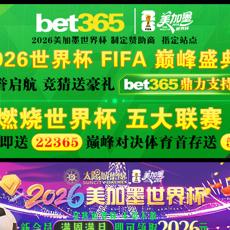
司官网-Macau Bellwether