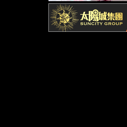
产品中心
关于金沙城js93线路检测中心
资源中心