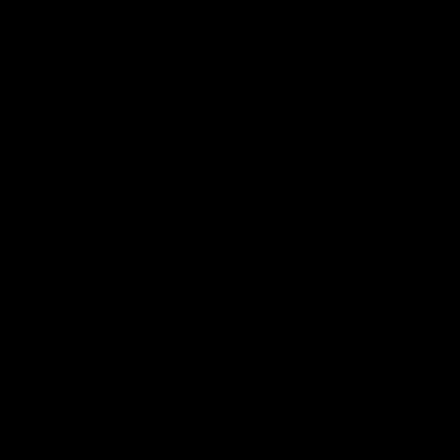
新闻中心
客户案例
联系我们
400-800-1982