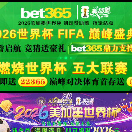
司官网-Macau Bellwether