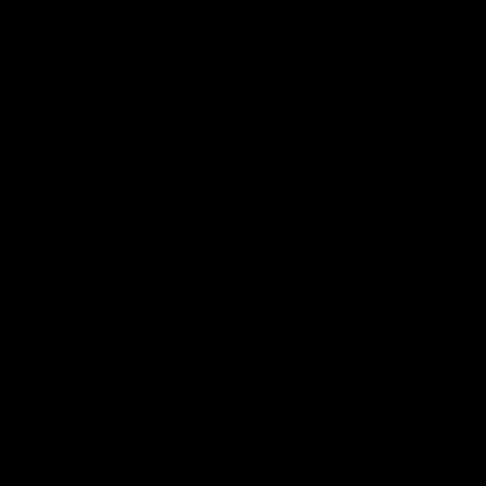
新闻中心
客户案例
联系我们
400-800-1982