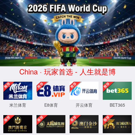
金沙城js93线路检测中心(股份)
有限公司官网-Macau
Bellwether