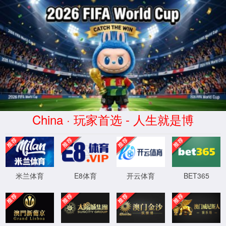
金沙城js93线路检测中心(股份)
有限公司官网-Macau
Bellwether