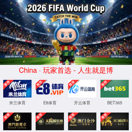
404
诶呀! 页面找不到啦。
您可以返回
首页
，或者访问
JPress
获得帮助。
XML 地图