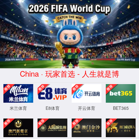
404
诶呀! 页面找不到啦。
您可以返回
首页
，或者访问
JPress
获得帮助。
XML 地图