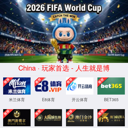
404
诶呀! 页面找不到啦。
您可以返回
首页
，或者访问
JPress
获得帮助。
XML 地图