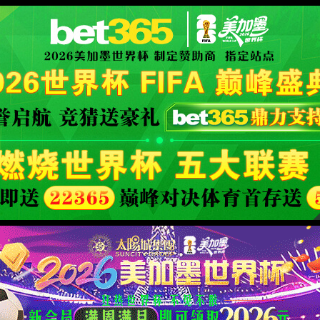
404
诶呀! 页面找不到啦。
您可以返回
首页
，或者访问
JPress
获得帮助。
XML 地图