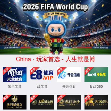
404
诶呀! 页面找不到啦。
您可以返回
首页
，或者访问
JPress
获得帮助。
XML 地图