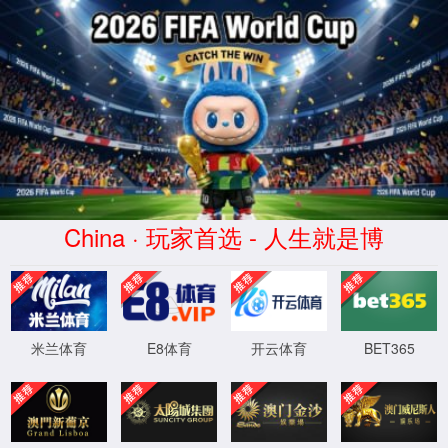
404
诶呀! 页面找不到啦。
您可以返回
首页
，或者访问
JPress
获得帮助。
XML 地图